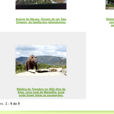
Acervo do Museu- fósseis de um Tatu
Répli
Gigante- da família dos gliptodontes.
cen
ex
Réplica do Toxodon no Stíio Ovo da
Ema- zona rural de Maravilha, local
onde foram feitas as escavações.
ens:
1 - 9 de 9