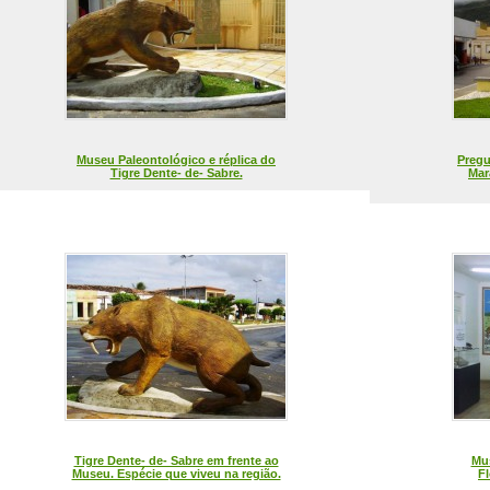
Museu Paleontológico e réplica do
Pregu
Tigre Dente- de- Sabre.
Mar
Tigre Dente- de- Sabre em frente ao
Mus
Museu. Espécie que viveu na região.
Fl