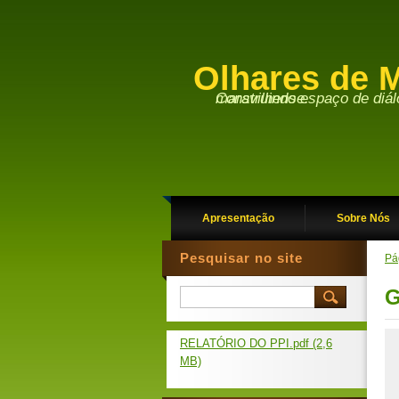
Olhares de M
Construindo espaço de diálogo entre a academia e a sociedade maravilhense.
Apresentação
Sobre Nós
Pesquisar no site
Pág
G
RELATÓRIO DO PPI.pdf (2,6
MB)