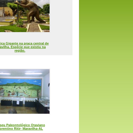
iça Gigante na praça central de
avilha. Espécie que existiu na
região.
eu Paleontológico Otaviano
orentino Ritir- Maravilha-AL