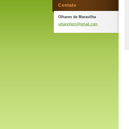
Contato
Olhares de Maravilha
urbanofj
pm@gmail
.com