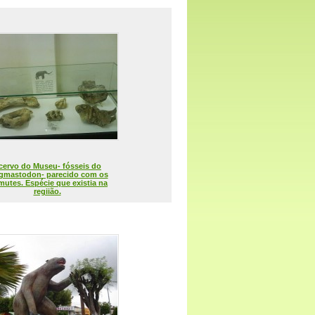
cervo do Museu- fósseis do
gmastodon- parecido com os
utes. Espécie que existia na
regiião.