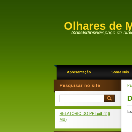
Olhares de M
Construindo espaço de diálogo entre a academia e a sociedade maravilhense.
Apresentação
Sobre Nós
Pesquisar no site
Pág
D
Es
RELATÓRIO DO PPI.pdf (2,6
MB)