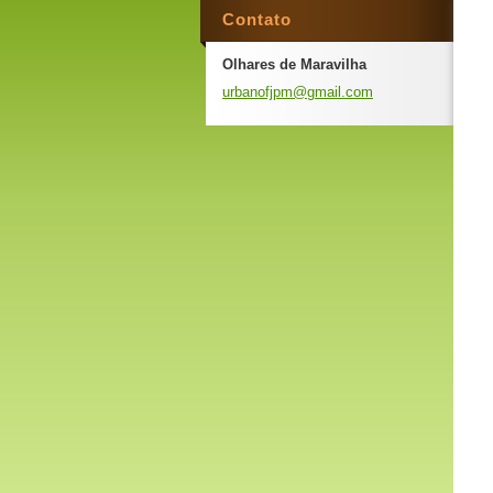
Contato
Olhares de Maravilha
urbanofj
pm@gmail
.com