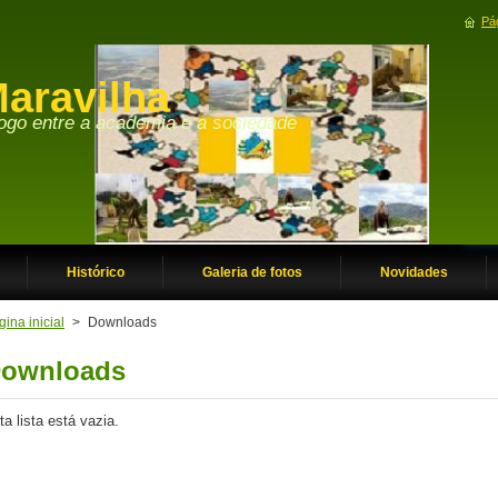
Pág
aravilha
Histórico
Galeria de fotos
Novidades
ina inicial
>
Downloads
ownloads
ta lista está vazia.