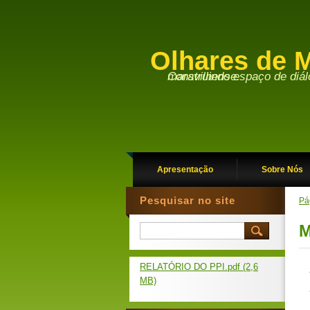
Olhares de M
Construindo espaço de diálogo entre a academia e a sociedade maravilhense.
Apresentação
Sobre Nós
Pesquisar no site
Pág
M
RELATÓRIO DO PPI.pdf (2,6
MB)