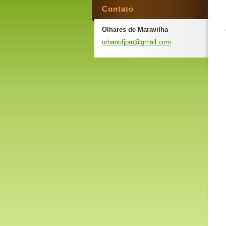
Contato
Olhares de Maravilha
urbanofj
pm@gmail
.com