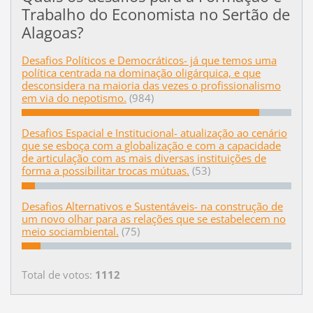
Trabalho do Economista no Sertão de
Alagoas?
Desafios Políticos e Democráticos- já que temos uma
política centrada na dominação oligárquica, e que
desconsidera na maioria das vezes o profissionalismo
em via do nepotismo.
(984)
Desafios Espacial e Institucional- atualização ao cenário
que se esboça com a globalização e com a capacidade
de articulação com as mais diversas instituições de
forma a possibilitar trocas mútuas.
(53)
Desafios Alternativos e Sustentáveis- na construção de
um novo olhar para as relações que se estabelecem no
meio sociambiental.
(75)
Total de votos:
1112