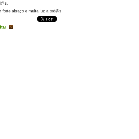
d@s.
 forte abraço e muita luz a tod@s.
ltar