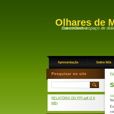
Olhares de M
Construindo espaço de diálogo entre a academia e a sociedade maravilhense.
Apresentação
Sobre Nós
Pesquisar no site
Pág
S
10
RELATÓRIO DO PPI.pdf (2,6
No
MB)
Es
co