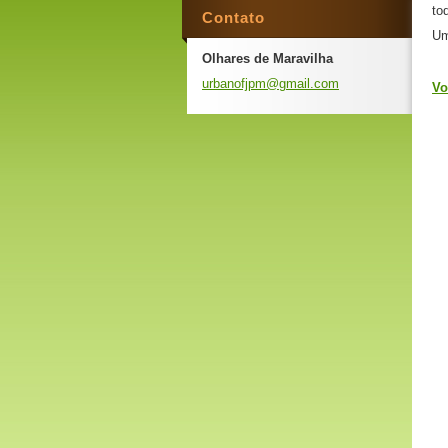
to
Contato
Um
Olhares de Maravilha
urbanofj
pm@gmail
.com
Vo