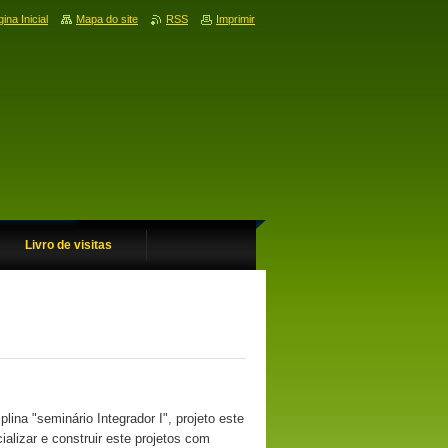
ina Inicial
Mapa do site
RSS
Imprimir
Livro de visitas
ina "seminário Integrador I", projeto este
alizar e construir este projetos com